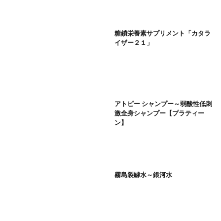
糖鎖栄養素サプリメント「カタラ
イザー２１」
アトピー シャンプー～弱酸性低刺
激全身シャンプー【プラティー
ン】
霧島裂罅水～銀河水