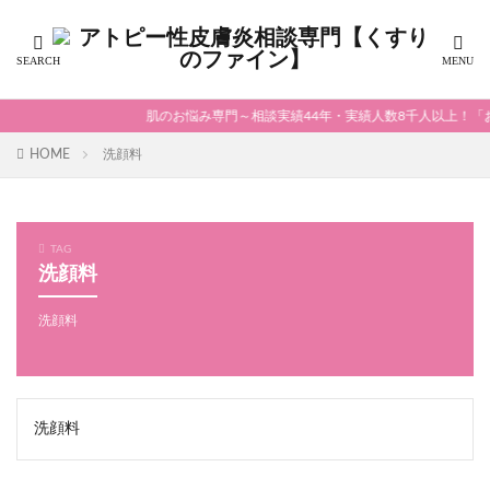
肌のお悩み専門～相談実績44年・実績人数8千人以上！「お
HOME
洗顔料
TAG
洗顔料
洗顔料
洗顔料