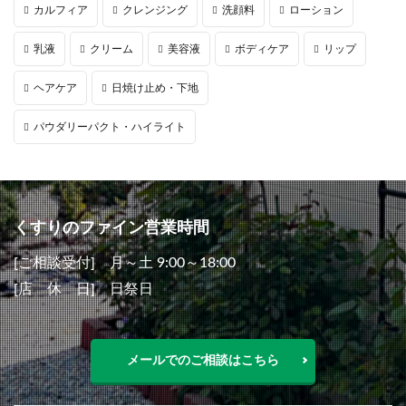
カルフィア
クレンジング
洗顔料
ローション
乳液
クリーム
美容液
ボディケア
リップ
ヘアケア
日焼け止め・下地
パウダリーパクト・ハイライト
くすりのファイン営業時間
[ご相談受付] 月～土 9:00～18:00
[店 休 日] 日祭日
メールでのご相談はこちら