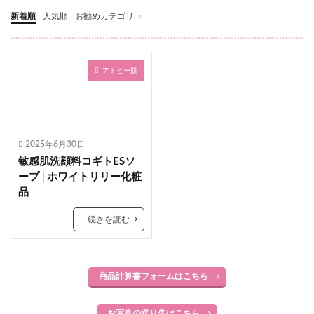
新着順
人気順
お勧めカテゴリ
ステロイドについて
温泉入浴
かゆみ対策
敏感肌化粧水
アトピー肌
2025年6月30日
敏感肌洗顔料コギトESソ
ープ│ホワイトリリー化粧
品
続きを読む
商品計算書フォームはこちら
お写真の送り先はこちら