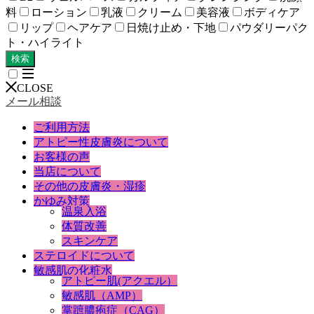
料
ローション
乳液
クリーム
美容液
ボディケア
リップ
ヘアケア
日焼け止め・下地
パウダリーパク
ト・ハイライト
検索
CLOSE
メール相談
ご利用方法
アトピー性皮膚炎について
お客様の声
当店について
その他の皮膚炎・湿疹
かゆみ対策
温泉入浴
体質改善
スキンケア
ステロイドについて
敏感肌の化粧水
アトピー肌(アクエル）
敏感肌（AMP）
掌蹠膿疱症（CAG）