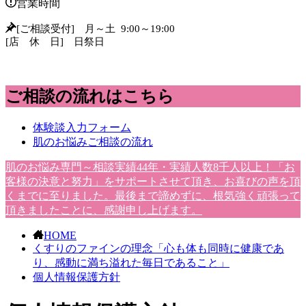
営業時間
[ご相談受付] 月～土 9:00～19:00
[店 休 日] 日祭日
ご相談の流れはこちら
体験談入力フォーム
肌のお悩みご相談の流れ
肌のお悩み専門～相談実績44年・実績人数8千人以上！「お
客様の決意と努力」をサポートさせて頂き、お喜びの声を頂
くまでに至りました。最後まで諦めずに、根気強く頑張って
頂きましたことに、感謝申し上げます。
HOME
くすりのファインの理念「心も体も同時に健康であ
り、感動に満ち溢れた毎日であること」
個人情報保護方針