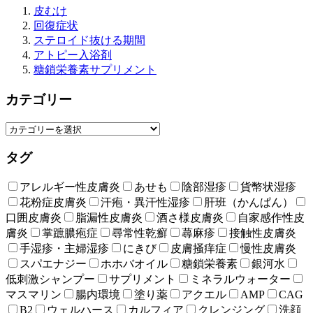
皮むけ
回復症状
ステロイド抜ける期間
アトピー入浴剤
糖鎖栄養素サプリメント
カテゴリー
タグ
アレルギー性皮膚炎
あせも
陰部湿疹
貨幣状湿疹
花粉症皮膚炎
汗疱・異汗性湿疹
肝班（かんぱん）
口囲皮膚炎
脂漏性皮膚炎
酒さ様皮膚炎
自家感作性皮
膚炎
掌蹠膿疱症
尋常性乾癬
蕁麻疹
接触性皮膚炎
手湿疹・主婦湿疹
にきび
皮膚掻痒症
慢性皮膚炎
スパエナジー
ホホバオイル
糖鎖栄養素
銀河水
低刺激シャンプー
サプリメント
ミネラルウォーター
マスマリン
腸内環境
塗り薬
アクエル
AMP
CAG
B2
ウェルハース
カルフィア
クレンジング
洗顔