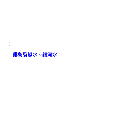
霧島裂罅水～銀河水