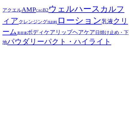
ウェルハース
カルフ
AMP
アクエル
B2
CAG
ローション
ィア
クリ
乳液
クレンジング
洗顔料
ーム
ボディケア
リップ
ヘアケア
日焼け止め・下
美容液
パウダリーパクト・ハイライト
地