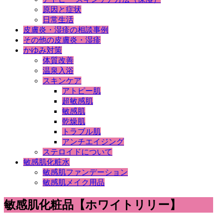
原因と症状
日常生活
皮膚炎・湿疹の相談事例
その他の皮膚炎・湿疹
かゆみ対策
体質改善
温泉入浴
スキンケア
アトピー肌
超敏感肌
敏感肌
乾燥肌
トラブル肌
アンチエイジング
ステロイドについて
敏感肌化粧水
敏感肌ファンデーション
敏感肌メイク用品
敏感肌化粧品【ホワイトリリー】