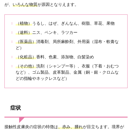
が、
いろんな物質
が原因となりえます。
（植物）
うるし、はぜ、ぎんなん、樹脂、草花、果物
（途料）
ニス、ペンキ、ラツカー
（医薬品）
消毒剤、局所麻酔剤、外用薬（湿布・軟膏な
ど）
（化粧品）
香料、色素、添加物、白髪染め
（その他）
洗剤（シャンプー等）、衣服（下着・おむつ
など）、ゴム製品、皮革製品、金属（銅・銀・クロムな
どの指輪やネックレスなど）
症状
接触性皮膚炎の症状の特徴は
、赤み、腫れ
が目立ちます。境界が