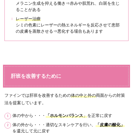
メラニン生成を抑える働き⇒赤みや肌荒れ、白斑を生じ
ることがある
レーザー治療
シミの色素にレーザーの熱エネルギーを反応させて患部
の皮膚を蒸散させる⇒悪化する場合もあります
肝班を改善するために
ファインでは肝班を改善するための
体の中と外の
両面からの対策
法を提案しています。
体の中から・・・
「ホルモンバランス
」
を正常に戻す
体の外から・・・適切なスキンケアを行い、
「皮膚の酸化」
を還元して元に戻す