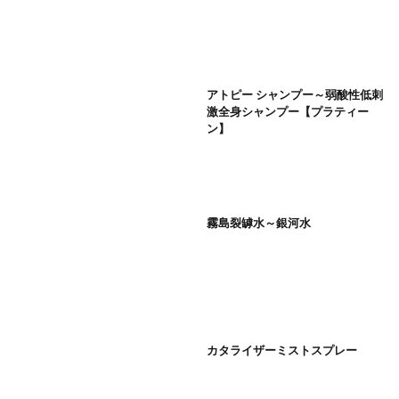
アトピー シャンプー～弱酸性低刺
激全身シャンプー【プラティー
ン】
霧島裂罅水～銀河水
カタライザーミストスプレー