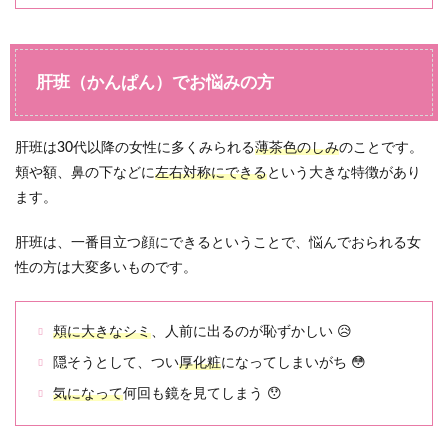
肝班（かんぱん）でお悩みの方
肝班は30代以降の女性に多くみられる
薄茶色のしみ
のことです。
頬や額、鼻の下などに
左右対称にできる
という大きな特徴があり
ます。
肝班は、一番目立つ顔にできるということで、悩んでおられる女
性の方は大変多いものです。
頬に大きなシミ
、人前に出るのが恥ずかしい 😥
隠そうとして、つい
厚化粧
になってしまいがち 😳
気になって
何回も鏡を見てしまう 😯