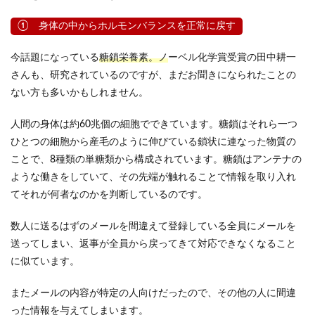
① 身体の中からホルモンバランスを正常に戻す
今話題になっている
糖鎖栄養素。ノ
ーベル化学賞受賞の田中耕一
さんも、研究されているのですが、まだお聞きになられたことの
ない方も多いかもしれません。
人間の身体は約60兆個の細胞でできています。糖鎖はそれら一つ
ひとつの細胞から産毛のように伸びている鎖状に連なった物質の
ことで、8種類の単糖類から構成されています。糖鎖はアンテナの
ような働きをしていて、その先端が触れることで情報を取り入れ
てそれが何者なのかを判断しているのです。
数人に送るはずのメールを間違えて登録している全員にメールを
送ってしまい、返事が全員から戻ってきて対応できなくなること
に似ています。
またメールの内容が特定の人向けだったので、その他の人に間違
った情報を与えてしまいます。