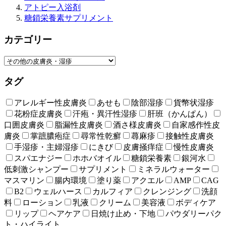
アトピー入浴剤
糖鎖栄養素サプリメント
カテゴリー
タグ
アレルギー性皮膚炎
あせも
陰部湿疹
貨幣状湿疹
花粉症皮膚炎
汗疱・異汗性湿疹
肝班（かんぱん）
口囲皮膚炎
脂漏性皮膚炎
酒さ様皮膚炎
自家感作性皮
膚炎
掌蹠膿疱症
尋常性乾癬
蕁麻疹
接触性皮膚炎
手湿疹・主婦湿疹
にきび
皮膚掻痒症
慢性皮膚炎
スパエナジー
ホホバオイル
糖鎖栄養素
銀河水
低刺激シャンプー
サプリメント
ミネラルウォーター
マスマリン
腸内環境
塗り薬
アクエル
AMP
CAG
B2
ウェルハース
カルフィア
クレンジング
洗顔
料
ローション
乳液
クリーム
美容液
ボディケア
リップ
ヘアケア
日焼け止め・下地
パウダリーパク
ト・ハイライト