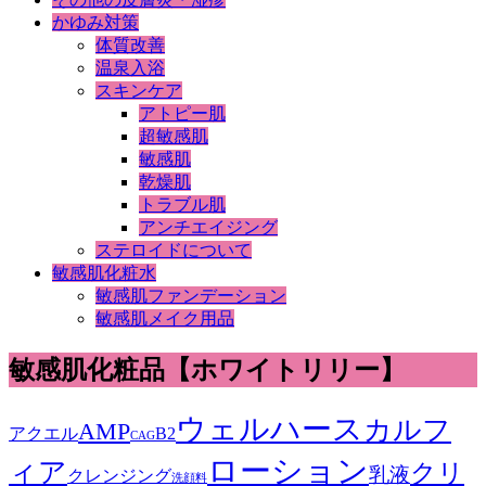
かゆみ対策
体質改善
温泉入浴
スキンケア
アトピー肌
超敏感肌
敏感肌
乾燥肌
トラブル肌
アンチエイジング
ステロイドについて
敏感肌化粧水
敏感肌ファンデーション
敏感肌メイク用品
敏感肌化粧品【ホワイトリリー】
ウェルハース
カルフ
AMP
アクエル
B2
CAG
ローション
ィア
クリ
乳液
クレンジング
洗顔料