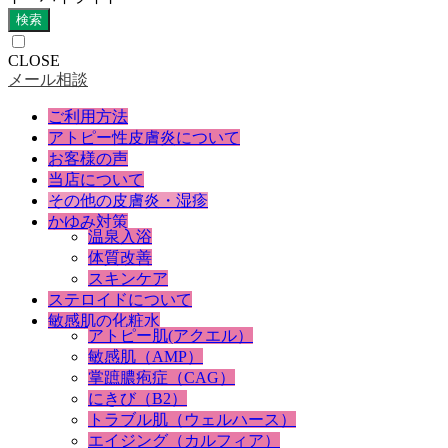
検索
CLOSE
メール相談
ご利用方法
アトピー性皮膚炎について
お客様の声
当店について
その他の皮膚炎・湿疹
かゆみ対策
温泉入浴
体質改善
スキンケア
ステロイドについて
敏感肌の化粧水
アトピー肌(アクエル）
敏感肌（AMP）
掌蹠膿疱症（CAG）
にきび（B2）
トラブル肌（ウェルハース）
エイジング（カルフィア）