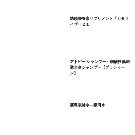
糖鎖栄養素サプリメント「カタラ
イザー２１」
アトピー シャンプー～弱酸性低刺
激全身シャンプー【プラティー
ン】
霧島裂罅水～銀河水