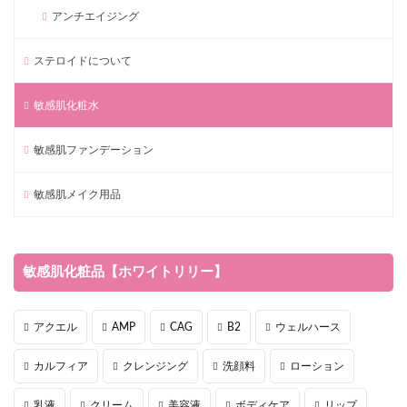
アンチエイジング
ステロイドについて
敏感肌化粧水
敏感肌ファンデーション
敏感肌メイク用品
敏感肌化粧品【ホワイトリリー】
アクエル
AMP
CAG
B2
ウェルハース
カルフィア
クレンジング
洗顔料
ローション
乳液
クリーム
美容液
ボディケア
リップ