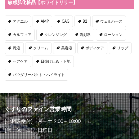
敏感肌化粧品【ホワイトリリー】
アクエル
AMP
CAG
B2
ウェルハース
カルフィア
クレンジング
洗顔料
ローション
乳液
クリーム
美容液
ボディケア
リップ
ヘアケア
日焼け止め・下地
パウダリーパクト・ハイライト
くすりのファイン営業時間
[ご相談受付] 月～土 9:00～18:00
[店 休 日] 日祭日