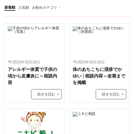
新着順
人気順
お勧めカテゴリ
ステロイドについて
温泉入浴
かゆみ対策
敏感肌化粧水
2023年10月26日
2023年10月26日
アレルギー体質で子供の
体のあちこちに湿疹でか
頃から皮膚炎に～相談内
ゆい│相談内容～改善まで
容
を掲載
続きを読む
続きを読む