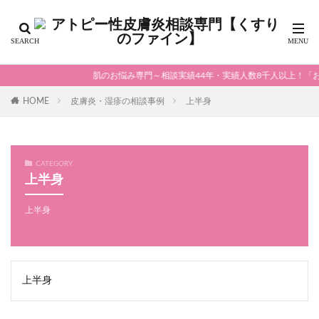
肌のお悩み専門～相談実績44年・実績人数8千人以上！「お客
HOME
皮膚炎・湿疹の相談事例
上半身
CATEGORY
上半身
上半身
上半身