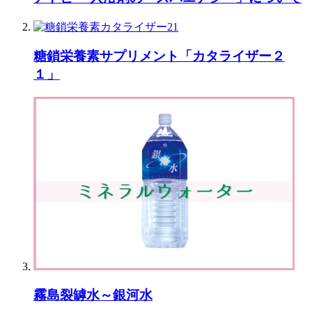
糖鎖栄養素サプリメント「カタライザー２
１」
霧島裂罅水～銀河水