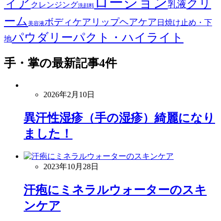
ローション
ィア
クリ
乳液
クレンジング
洗顔料
ーム
ボディケア
リップ
ヘアケア
日焼け止め・下
美容液
パウダリーパクト・ハイライト
地
手・掌
の最新記事4件
2026年2月10日
異汗性湿疹（手の湿疹）綺麗になり
ました！
2023年10月28日
汗疱にミネラルウォーターのスキ
ンケア