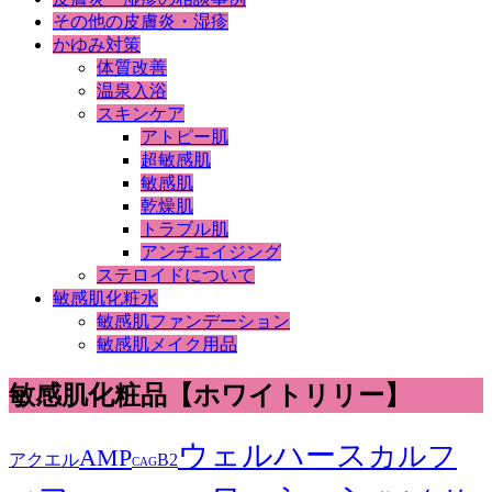
その他の皮膚炎・湿疹
かゆみ対策
体質改善
温泉入浴
スキンケア
アトピー肌
超敏感肌
敏感肌
乾燥肌
トラブル肌
アンチエイジング
ステロイドについて
敏感肌化粧水
敏感肌ファンデーション
敏感肌メイク用品
敏感肌化粧品【ホワイトリリー】
ウェルハース
カルフ
AMP
アクエル
B2
CAG