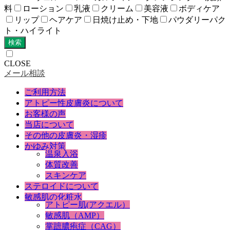
料
ローション
乳液
クリーム
美容液
ボディケア
リップ
ヘアケア
日焼け止め・下地
パウダリーパク
ト・ハイライト
検索
CLOSE
メール相談
ご利用方法
アトピー性皮膚炎について
お客様の声
当店について
その他の皮膚炎・湿疹
かゆみ対策
温泉入浴
体質改善
スキンケア
ステロイドについて
敏感肌の化粧水
アトピー肌(アクエル）
敏感肌（AMP）
掌蹠膿疱症（CAG）