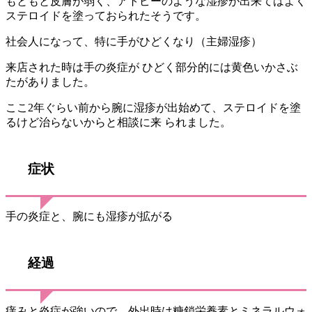
もともと皮膚が弱く、
アトピーのような湿疹が
出来てはよく
ステロイドを塗っておられたそうです。
社会人になって、特に手がひどくなり（主婦湿疹）
来店された時は手の炎症が ひどく部分的には黄色いかさぶ
たがありました。
ここ2年ぐらい前から
腕に湿疹が出始めて、ステロイドを塗
るけど治らないから
と相談に来 られました。
症状
手の炎症と、腕にも湿疹が拡がる
経過
痒みと炎症が強い
ので、外出時は糖鎖栄養素とミネラルウォ