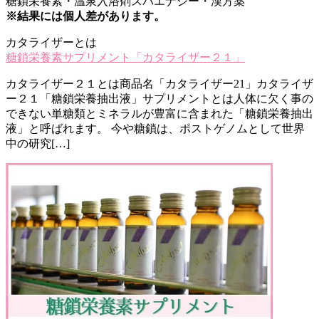
糖鎖栄養素・温泉入浴剤スパエナジー・漢方薬
※結果には個人差があります。
カタライザーとは
糖鎖栄養素サプリメント「カタライザー２１」
カタライザー２１とは商品名「カタライザー21」​カタライザ
ー２１「糖鎖栄養抽出液」サプリメントとは人体に欠く事の
できない単糖類とミネラルが豊富に含まれた「糖鎖栄養抽出
液」と呼ばれます。 今や糖鎖は、ポストゲノムとして世界
中の研究[…]