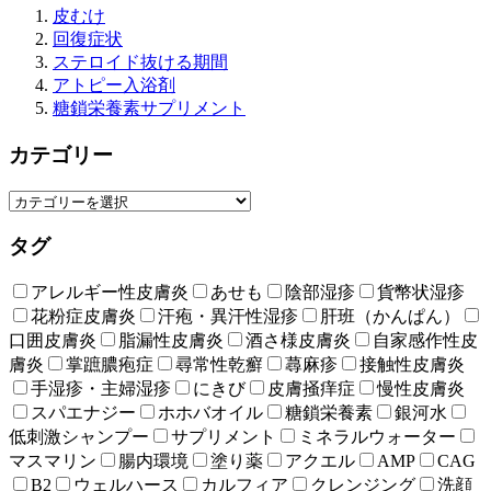
皮むけ
回復症状
ステロイド抜ける期間
アトピー入浴剤
糖鎖栄養素サプリメント
カテゴリー
タグ
アレルギー性皮膚炎
あせも
陰部湿疹
貨幣状湿疹
花粉症皮膚炎
汗疱・異汗性湿疹
肝班（かんぱん）
口囲皮膚炎
脂漏性皮膚炎
酒さ様皮膚炎
自家感作性皮
膚炎
掌蹠膿疱症
尋常性乾癬
蕁麻疹
接触性皮膚炎
手湿疹・主婦湿疹
にきび
皮膚掻痒症
慢性皮膚炎
スパエナジー
ホホバオイル
糖鎖栄養素
銀河水
低刺激シャンプー
サプリメント
ミネラルウォーター
マスマリン
腸内環境
塗り薬
アクエル
AMP
CAG
B2
ウェルハース
カルフィア
クレンジング
洗顔