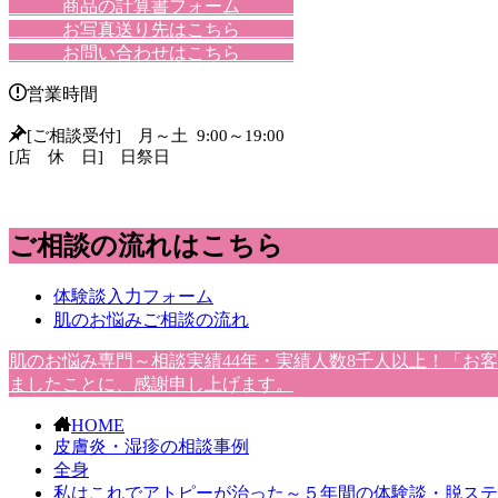
商品の計算書フォーム
お写真送り先はこちら
お問い合わせはこちら
営業時間
[ご相談受付] 月～土 9:00～19:00
[店 休 日] 日祭日
ご相談の流れはこちら
体験談入力フォーム
肌のお悩みご相談の流れ
肌のお悩み専門～相談実績44年・実績人数8千人以上！「お
ましたことに、感謝申し上げます。
HOME
皮膚炎・湿疹の相談事例
全身
私はこれでアトピーが治った～５年間の体験談・脱ステ