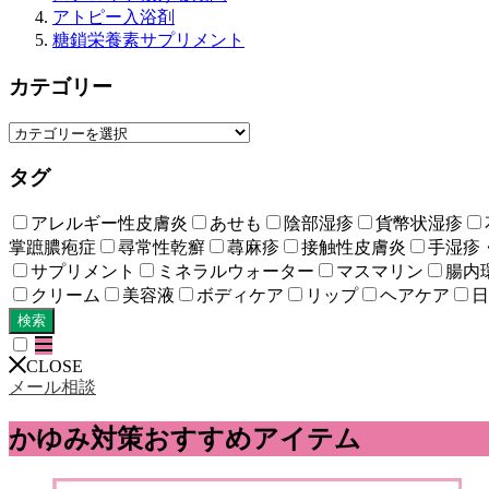
アトピー入浴剤
糖鎖栄養素サプリメント
カテゴリー
タグ
アレルギー性皮膚炎
あせも
陰部湿疹
貨幣状湿疹
掌蹠膿疱症
尋常性乾癬
蕁麻疹
接触性皮膚炎
手湿疹
サプリメント
ミネラルウォーター
マスマリン
腸内
クリーム
美容液
ボディケア
リップ
ヘアケア
日
検索
CLOSE
メール相談
かゆみ対策おすすめアイテム