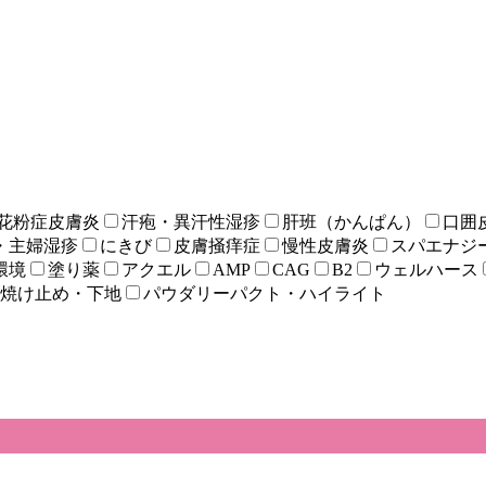
花粉症皮膚炎
汗疱・異汗性湿疹
肝班（かんぱん）
口囲
・主婦湿疹
にきび
皮膚掻痒症
慢性皮膚炎
スパエナジ
環境
塗り薬
アクエル
AMP
CAG
B2
ウェルハース
焼け止め・下地
パウダリーパクト・ハイライト