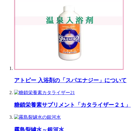
アトピー 入浴剤の「スパエナジー」について
糖鎖栄養素サプリメント「カタライザー２１」
霧島裂罅水～銀河水