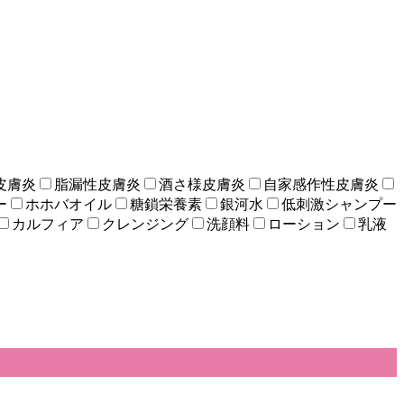
皮膚炎
脂漏性皮膚炎
酒さ様皮膚炎
自家感作性皮膚炎
ー
ホホバオイル
糖鎖栄養素
銀河水
低刺激シャンプー
カルフィア
クレンジング
洗顔料
ローション
乳液