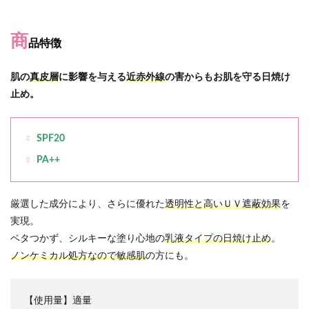
商
品特徴
肌の
真皮層
に影響を与える
近赤外線
の害からもお肌を守る日焼け
止め。
SPF20
PA++
厳選した成分により、さらに優れた
透明性と高いＵＶ遮蔽効果
を
実現。
ベタつかず、シルキーな塗り心地の
乳液タイプの日焼け止め
。
ノンケミカル処方なので敏感肌
の方にも。
【使用量】適量