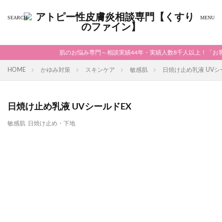
肌のお悩み専門～相談実績44年・実績人数8千人以上！「お客
HOME
かゆみ対策
スキンケア
敏感肌
日焼け止め乳液 UVシ
日焼け止め乳液 UVシールドEX
敏感肌
日焼け止め・下地