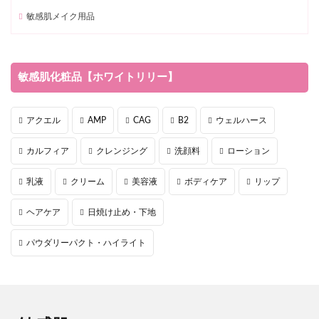
敏感肌メイク用品
敏感肌化粧品【ホワイトリリー】
アクエル
AMP
CAG
B2
ウェルハース
カルフィア
クレンジング
洗顔料
ローション
乳液
クリーム
美容液
ボディケア
リップ
ヘアケア
日焼け止め・下地
パウダリーパクト・ハイライト