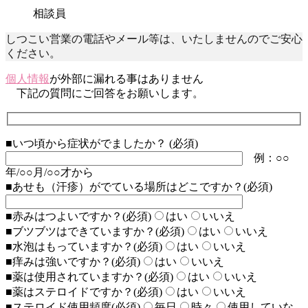
相談員
しつこい
営業の電話やメール等は、いたしません
のでご安心
ください。
個人情報
が外部に漏れる事はありません
下記の質問にご回答をお願いします。
■いつ頃から症状がでましたか？ (必須)
例：○○
年/○○月/○○才から
■あせも（汗疹）がでている場所はどこですか？(必須)
■赤みはつよいですか？(必須)
はい
いいえ
■ブツブツはできていますか？(必須)
はい
いいえ
■水泡はもっていますか？(必須)
はい
いいえ
■痒みは強いですか？(必須)
はい
いいえ
■薬は使用されていますか？(必須)
はい
いいえ
■薬はステロイドですか？(必須)
はい
いいえ
■ステロイド使用頻度(必須)
毎日
時々
使用していな