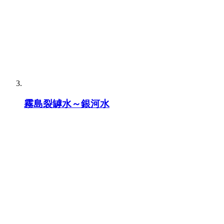
霧島裂罅水～銀河水