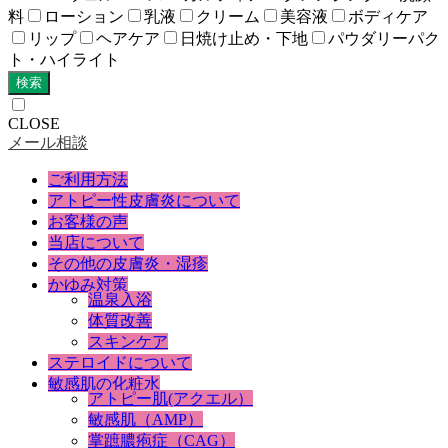
料
ローション
乳液
クリーム
美容液
ボディケア
リップ
ヘアケア
日焼け止め・下地
パウダリーパク
ト・ハイライト
検索
CLOSE
メール相談
ご利用方法
アトピー性皮膚炎について
お客様の声
当店について
その他の皮膚炎・湿疹
かゆみ対策
温泉入浴
体質改善
スキンケア
ステロイドについて
敏感肌の化粧水
アトピー肌(アクエル）
敏感肌（AMP）
掌蹠膿疱症（CAG）