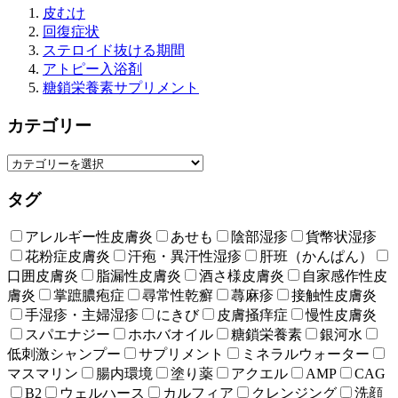
皮むけ
回復症状
ステロイド抜ける期間
アトピー入浴剤
糖鎖栄養素サプリメント
カテゴリー
タグ
アレルギー性皮膚炎
あせも
陰部湿疹
貨幣状湿疹
花粉症皮膚炎
汗疱・異汗性湿疹
肝班（かんぱん）
口囲皮膚炎
脂漏性皮膚炎
酒さ様皮膚炎
自家感作性皮
膚炎
掌蹠膿疱症
尋常性乾癬
蕁麻疹
接触性皮膚炎
手湿疹・主婦湿疹
にきび
皮膚掻痒症
慢性皮膚炎
スパエナジー
ホホバオイル
糖鎖栄養素
銀河水
低刺激シャンプー
サプリメント
ミネラルウォーター
マスマリン
腸内環境
塗り薬
アクエル
AMP
CAG
B2
ウェルハース
カルフィア
クレンジング
洗顔