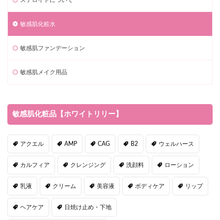
敏感肌化粧水
敏感肌ファンデーション
敏感肌メイク用品
敏感肌化粧品【ホワイトリリー】
アクエル
AMP
CAG
B2
ウェルハース
カルフィア
クレンジング
洗顔料
ローション
乳液
クリーム
美容液
ボディケア
リップ
ヘアケア
日焼け止め・下地